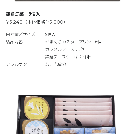
鎌倉涼菓 9個入
（本体価格
）
¥3,240
¥3,000
内容量／サイズ
9個入
製品内容
かまくらカスタープリン：6個
カラメルソース：6個
鎌倉チーズケーキ：3個<
アレルゲン
卵、乳成分