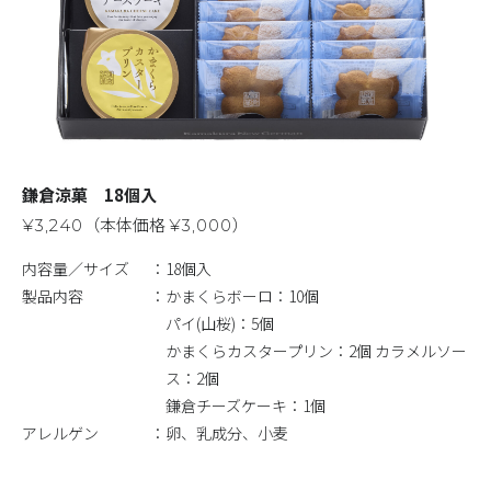
鎌倉涼菓 18個入
（本体価格
）
¥3,240
¥3,000
内容量／サイズ
18個入
製品内容
かまくらボーロ：10個
パイ(山桜)：5個
かまくらカスタープリン：2個 カラメルソー
ス：2個
鎌倉チーズケーキ：1個
アレルゲン
卵、乳成分、小麦