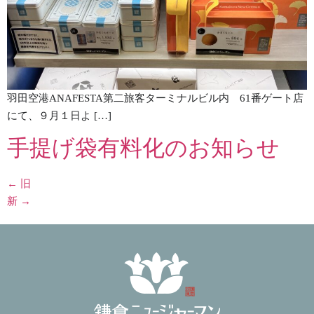
羽田空港ANAFESTA第二旅客ターミナルビル内 61番ゲート店
にて、９月１日よ […]
手提げ袋有料化のお知らせ
←
旧
新
→